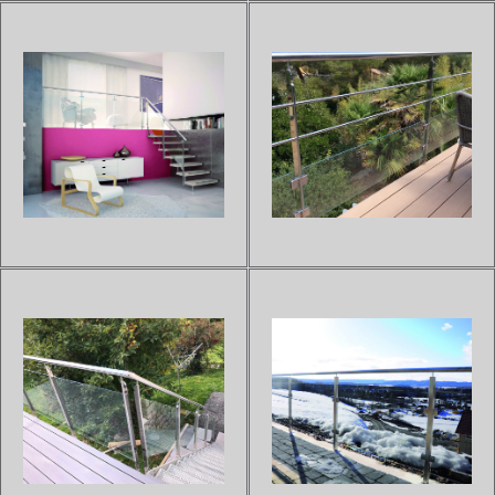
alunimium thermolaqué selon
SECURIT extra clair.Vous po...
les exigen...
GARDE-CORPS INOX
GARDE-CORPS VERRE
GAUDI
FEUILLETÉ VENITIEN
Sur devis
Sur devis
Le garde-corps GAUDI est un
Grâce à sa structure en verre
garde-corps de haute qualité
feuilleté, le garde-corps
possèdant un design
VENITIEN amènera un style
exclusif.Hors du commum, ce
contemporain à votre terrasse,
garde-corps s'integrera
mezzanine, ou à votre escalier.
parfaitement à votre
Ce garde-corps est l'un de nos
aménagement
modèles haut de gamme gr...
intérieur.N'hésitez pas à
imaginer et/...
GARDE-CORPS INOX ET
GARDE-CORPS VERRE VIEW
VERRE - MODÈLE 301/302
Sur devis
Grâce à ses panneaux en verre
Sur devis
Le garde-corps modèle 301,
trempé et stratifié, le garde-
entièrement composé de verre,
corps VIEW donnera de la
donnera à votre terrasse ou
lumière et de la visibilité à votre
balcon plus de clareté et de
intérieur.Le verre feuilleté est le