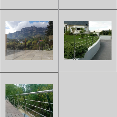
visibilité. Le modèle 302
plus souvent choisi. Il est
composé de 2 lisses et d'un
composé de plus...
soubassement en verre
donnera pl...
GARDE-CORPS INOX
GARDE-CORPS VERRE
ET/OU VERRE MODÈLE
MODÈLE 310/320
40.301/312
Sur devis
La structure en verre du modèle
Sur devis
Afin de profiter de toute la vue,
310 garantit la sécurité tout en
ce garde-corps design et épuré
donnant de l'esthétisme à votre
est composé de panneaux en
habitat. L'orinalité du modèle
verre et de poteaux en inox qui
320 réside dans sa conception
sublimera votre extérieur.Deux
en verre sur toute la
modèles disponibles : le 40.301
hauteur.Découvrez to...
entierement c...
GARDE-CORPS VERRE
GARDE-CORPS INOX -
MODÈLE 40.310/320
MODÈLE 200
Sur devis
Sur devis
Pour sécuriser votre extérieur
Afin d'embellir et protéger vos
avec élégance, cette gamme de
espaces extérieurs, ce garde-