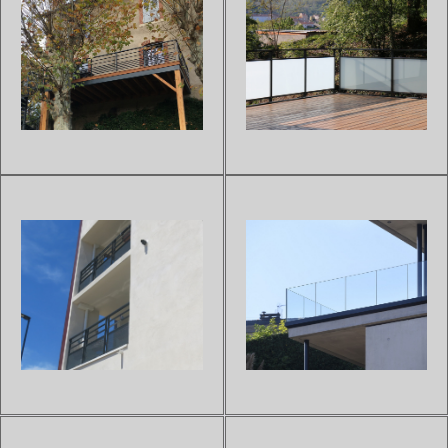
GARDE-CORPS PRÊT À
GARDE-CORPS PRÊT À
POSER OLA LIS
POSER OLA VITRO OPAQUE
Sur devis
Sur devis
Garde-corps en aluminium prêt
Garde-corps en aluminium prêt
à installer.Entèrement pré-
à installer.Entèrement pré-
montés ce qui permet légèreté
montés ce qui permet légèreté
et gain de temps à
et gain de temps à
l'installation.Sans entretien
l'installation.Sans entretien
grâce à sa composition en
grâce à sa composition en
alunimium thermolaqué selon
alunimium thermolaqué selon
les exigen...
les exigen...