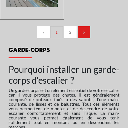
garde-corps est réalisé avec
corps modèle 200 composé en
des panneaux de verre fixés par
inox est la solution
rails.Découvrez toutes les
idéale.Découvrez toutes les
caractéristiques de ces produits
caractéristiques de ces
dans le descriptif...
produits dans le descriptif
technique...
«
1
2
»
GARDE-CORPS À LISSES -
GARDE-CORPS
MODÈLE BI ARC
Sur devis
Pourquoi installer un garde-
corps d'escalier ?
Un garde-corps est un élément essentiel de votre escalier
car il vous protège des chutes. Il est généralement
composé de poteaux fixés à des sabots, d'une main-
courante, de lisses et de balustres. Tous ces éléments
vous permettent de monter et de descendre de votre
escalier confortablement et sans risque. La main-
courante vous permet également de vous tenir
solidement tout en montant ou en descendant les
marches.