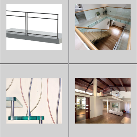
GARDE-CORPS PRÊT À
GARDE-CORPS EN VERRE
POSER OLA TOL
BOREAL (EN EXTÉRIEUR)
Sur devis
Sur devis
Garde-corps en aluminium prêt
Ce garde-corps entierement
à installer.Entèrement pré-
conçu en verre donnera de la
montés ce qui permet légèreté
luminosité à votre
et gain de temps à
espace.Système innovant de
l'installation.Sans entretien
garde-corps sans cadre, en
grâce à sa composition en
verre totalement
alunimium thermolaqué selon
transparent.Sous avis
les exigen...
technique pour les
applications...
GARDE-CORPS PRÊT À
GARDE-CORPS VERRE ET
POSER OLA VITRO CLAIR
BOIS RAMPE P
Sur devis
Sur devis
Garde-corps en aluminium prêt
Notre garde-corps en bois et
à installer.Entèrement pré-
en verre Rampe P s'adaptera
montés ce qui permet légèreté
parfaitement aux intérieurs
et gain de temps à
contemporains. La structure est
l'installation.Sans entretien
réalisée en bois tandis que le
grâce à sa composition en
remplissage est en verre