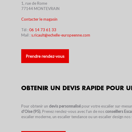
1, rue de Rome
77144 MONTEVRAIN
Contacter le magasin
Tél :
06 14 73 61 33
Mail :
s.ricault@echelle-europeenne.com
Prendre rendez-vous
OBTENIR UN DEVIS RAPIDE POUR U
Pour obtenir un
devis personnalisé
pour votre escalier sur-mesu
d’Oise (95)
, Prenez rendez-vous avec l’un de nos
conseillers Esca
escalier moderne, un escalier tendance ou un escalier design nos