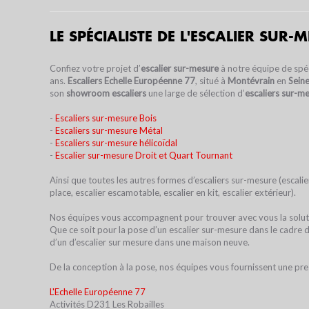
LE SPÉCIALISTE DE L'ESCALIER SUR-
Confiez votre projet d’
escalier sur-mesure
à notre équipe de spéc
ans.
Escaliers Echelle Européenne 77
, situé à
Montévrain
en
Sein
FAQ
LEXI
son
showroom escaliers
une large de sélection d’
escaliers sur-m
-
Escaliers sur-mesure Bois
-
Escaliers sur-mesure Métal
-
Escaliers sur-mesure hélicoïdal
-
Escalier sur-mesure Droit et Quart Tournant
Ainsi que toutes les autres formes d’escaliers sur-mesure (escalie
place, escalier escamotable, escalier en kit, escalier extérieur).
Nos équipes vous accompagnent pour trouver avec vous la soluti
Que ce soit pour la pose d’un escalier sur-mesure dans le cadre 
d’un d’escalier sur mesure dans une maison neuve.
De la conception à la pose, nos équipes vous fournissent une pre
L'Echelle Européenne 77
Activités D231 Les Robailles