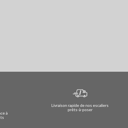
Livraison rapide de nos escaliers
prêts-à-poser
nce à
nts