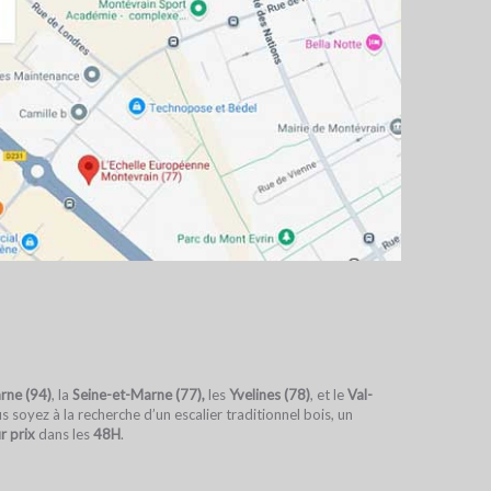
rne (94)
, la
Seine-et-Marne (77),
les
Yvelines
(78)
, et le
Val-
 soyez à la recherche d’un escalier traditionnel bois, un
r prix
dans les
48H
.