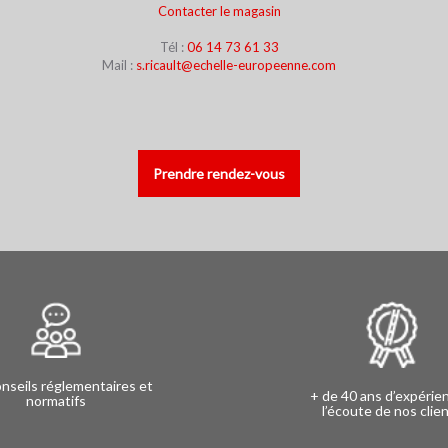
Contacter le magasin
Tél :
06 14 73 61 33
Mail :
s.ricault@echelle-europeenne.com
Prendre rendez-vous
nseils réglementaires et
+ de 40 ans d’expérie
normatifs
l’écoute de nos clie