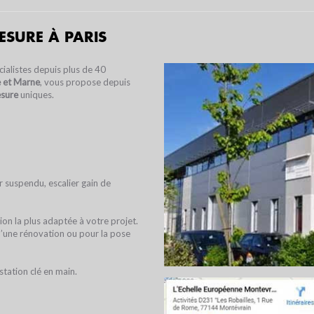
MESURE À PARIS
ialistes depuis plus de 40
e et Marne
, vous propose depuis
QUE
TOUT SAVOIR SUR L'ESCALIER
ESCA STUDIO, V
esure
uniques.
DÉBILLARDÉ
3D DESCALI
r suspendu, escalier gain de
on la plus adaptée à votre projet.
d’une rénovation ou pour la pose
station clé en main.