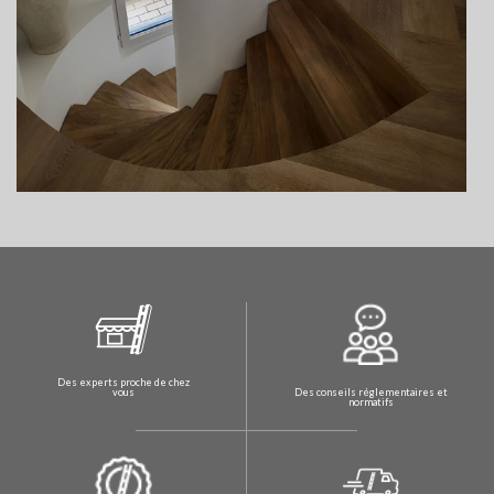
Des experts proche de chez
Des conseils réglementaires et
vous
normatifs