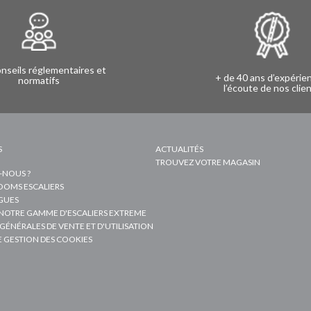
nseils réglementaires et
+ de 40 ans d’expérie
normatifs
l’écoute de nos clie
S
ACTUALITÉS
TROUVEZ VOTRE MAGASIN
-NOUS ?
OMS ESCALIERS
GUES
NOTRE GAMME D'ESCALIERS EXTREME
GÉNÉRALES DE VENTE ET D'UTILISATION
E GESTION DES COOKIES