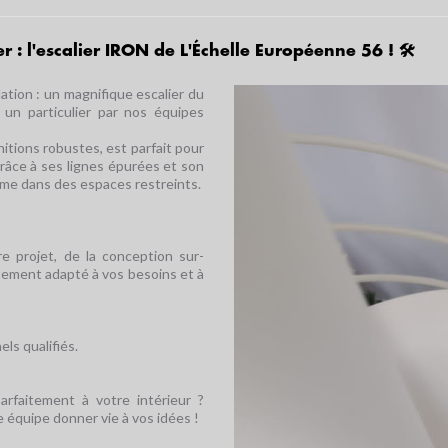
 : l'escalier IRON de L'Échelle Européenne 56 ! 🛠️
ation : un magnifique escalier du
un particulier par nos équipes
QUE
TOUT SAVOIR SUR L'ESCALIER
ESCA STUDIO, V
DÉBILLARDÉ
3D DESCALI
nitions robustes, est parfait pour
râce à ses lignes épurées et son
ême dans des espaces restreints.
 projet, de la conception sur-
aitement adapté à vos besoins et à
ls qualifiés.
parfaitement à votre intérieur ?
 équipe donner vie à vos idées !