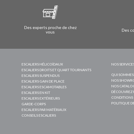
Des experts proche de chez
Des co
vous
ESCALIERS HÉLICOÏDAUX
NOS SERVICE
ESCALIERS DROITS ET QUART TOURNANTS
QUI SOMMES
ESCALIERS SUSPENDUS
NOS SHOWRO
ESCALIERS GAIN DE PLACE
NOS CATALO
ESCALIERS ESCAMOTABLES
DÉCOUVREZ 
ESCALIERS EN KIT
CONDITIONS 
ESCALIERS EXTÉRIEURS
POLITIQUE D
GARDE-CORPS
ESCALIERS PAR MATÉRIAUX
CONSEILS ESCALIERS