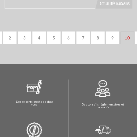
ACTUALITÉS MAGASINS
2
3
4
5
6
7
8
9
10
Des experts proche de chez
Des conseils réglementaires et
vous
normatifs