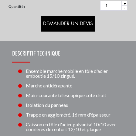
+
Quantité :
-
DEMANDER UN DEVIS
DESCRIPTIF TECHNIQUE
Ensemble marche mobile en tôle d'acier
emboutie 15/10 zingué.
Marche antidérapante
Main-courante télescopique côté droit
Isolation du panneau
Trappe en aggloméré, 16 mm d'épaisseur
Caisson en tôle d'acier galvanisé 10/10 avec
cornières de renfort 12/10 et plaque