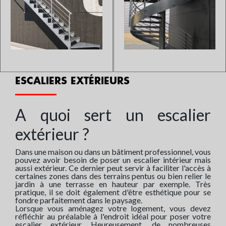
ESCALIER EXTÉRIEUR ACIER
EXTÉRIEUR MUGHETTO
CAMELIA ZINC
ZINC
Sur devis
L'escalier hélicoidal CAMELIA
Sur devis
Permettant un accès à la
ZINC est conçu en acier
terrasse ou au jardin, l'escalier
galvanisé à chaud pour équiper
hélicoïdal extérieur Mughetto
l'extérieur d'une
ZINC est idéal pour votre
maison.Fonctionnel et solide,
extérieur.Alliant résistance et
cet escalier vous offre un
design, cet escalier en acier
excellent compromis entre
galvanisé sera solide f...
ESCALIERS EXTÉRIEURS
l'esthétique e...
A quoi sert un escalier
ESCALIER EXTÉRIEUR À
ESCALIER HÉLICOÏDAL
DOUBLE LIMON LATÉRAL
extérieur ?
EXTERIEUR HORIZONTAL
GEMMA ZINC
Sur devis
L'escalier hélicoidal extérieur
Sur devis
Découvrez notre escalier
Dans une maison ou dans un bâtiment professionnel, vous
horizontal est conçu en acier
extérieur GEMMA ZINC à
pouvez avoir besoin de poser un escalier intérieur mais
pour résister aux intempéries à
double limons à la fois droit en
aussi extérieur. Ce dernier peut servir à faciliter l'accès à
l'extérieur d'une
partie basse et à crémaillère en
certaines zones dans des terrains pentus ou bien relier le
maison.Fonctionnel et solide,
partie basse, résistant pour
jardin à une terrasse en hauteur par exemple. Très
cet escalier vous offre un
pratique, il se doit également d'être esthétique pour se
l'extérieur !Cet escalier
excellent compromis entre la
fondre parfaitement dans le paysage.
fonctionnel et idéal pour l'ext...
pr...
Lorsque vous aménagez votre logement, vous devez
réfléchir au préalable à l'endroit idéal pour poser votre
escalier extérieur. Heureusement, de nombreuses