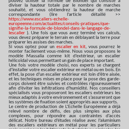
pouvez utiliser la formule de Blondel qui consiste à
diviser la hauteur totale par le nombre de marches
souhaité, et vous obtiendrez la hauteur de marche
correspondante (lire l'article détaillé >>
https://www.escaliers-echelle-
europeenne.com/actualites/conseils-pratiques/que-
signifie-la-formule-de-blondel-dans-le-langage-de-
lescalier
). Une fois que vous avez terminé vos calculs,
vous devez préparer le terrain en déblayant la terre pour
préparer les assises des marches.
Si vous optez pour un
escalier en kit
, vous pourrez le
monter facilement vous-même. Nous vous proposons le
modèle Massalia comme kit d'extérieur, un escalier
hélicoïdal vous permettant un gain de place important.
Une fois votre modèle choisi, nos experts se chargent
d'installer votre escalier extérieur en métal ou en bois. En
effet, la pose d'un escalier extérieur est loin d'être aisée,
et les techniques mises en place pour la pose des garde-
corps doivent être suivies et contrôlées rigoureusement
afin d'éviter les infiltrations d'humidité. Nos conseillers
spécialisés vous proposeront les escaliers extérieurs les
mieux adaptés à votre environnement et s'assureront que
les systèmes de fixation soient appropriés aux supports.
Le centre de production de L'Echelle Européenne a déjà
relevé nombre de défis, des plus simples aux plus
complexes, pour répondre aux contraintes d'accès
délicat. Notre bureau d'études réalise avec l'aluminium
des escaliers extérieurs en métal pour les particuliers