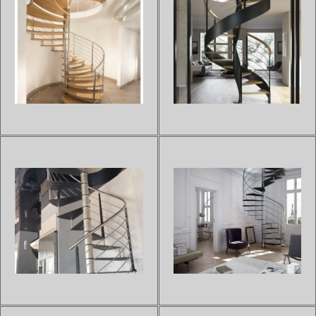
ESCALIER EN COLIMAÇON
ESCALIER COLIMAÇON
BOIS INOX NINFEA
BOIS ET INOX ELLIPSE
Sur devis
Sur devis
L'escalier en colimaçon NINFEA
L'escalier en colimaçon ELLIPSE
est réalisé en unissant la beauté
est conçu sur un axe central en
du bois et de l'acier.L'alliage de
acier inoxydable avec des
ces marches en bois d'hêtre
marches en hêtre massif
avec sa structure centrale en
donnant à votre intérieur une
acier inoxydable offrira une
ambiance agréable et
combinaison p...
chaleureuse. L'escalier
hélicoïdal...
ESCALIER HÉLICOÏDAL À
ESCALIER À LIMON
MARCHES GALBÉES HELICE
DÉBILLARDÉ ORTENSIA C
Sur devis
Sur devis
Avec sa rampe de 5 ou 8 lisses
L'escalier ORTENSIA C est notre
en acier inox, l'escalier en
modèle hélicoïdal haut de
colimaçon HELICE offre
gamme le plus tendance et le
l'élégance d'un modèle
plus design, il ajoute une touche
raffiné.La composition de l'axe
moderniste à votre habitat.Les
central intégré de bagues
marches de ce modèle sont
intercalaires en inox offrira une
fabriquées en bois, en...