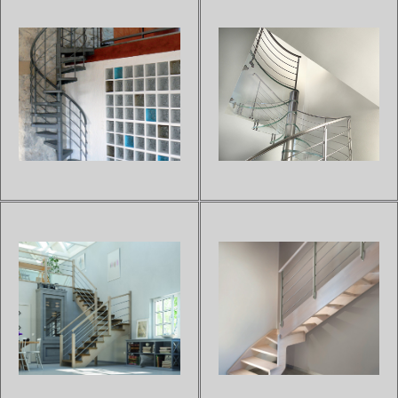
to...
ESCALIER HÉLICOÏDAL FLO
ESCALIER HÉLICOÏDAL
160 INOX
MÉTAL CICLAMINO G
Sur devis
Sur devis
L'escalier FLO 160 INOX est
L'escalier hélicoïdal en métal
composé d'une structure et de
CICLAMINO G est doté de
rampe en acier aux finitions
courbes très fines.Grâce à ses
précises. 2 modèles sont
marches en acier découpées au
disponibles :- Avec rampes à
laser, cet escalier donnera un
lisses- Avec rampes à
style épuré et contemporain à
colonnetteL'escalier hélicoïdal
votre intérieur.Les esc...
FLO 1...
ESCALIER EN COLIMAÇON
ESCALIER HÉLICOIDAL EN
MÉTAL CASTING
VERRE ROSACE
Sur devis
Sur devis
L'Échelle Européenne met à
L'escalier ROSACE est l'un de
votre disposition cet escalier
nos modèles haut de gamme en
hélicoïdal design en métal de la
colimaçon, avec marches en
gamme CASTING pour ajouter
verre pour un intérieur
une touche moderne à votre
transparent et contemporain.Le