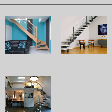
habitat.Fabriqué en métal
ROSACE allie la lumière du
laqué, il s'intégrera parfait...
verre et la modernité de
l'inox....
ESCALIER DOUBLE LIMONS
ESCALIER BOIS DESIGN FLO
CREMAILLERES EXCENTRÉS
130
BOIS
Sur devis
Notre escalier d'intérieur à
Sur devis
Cet escalier en bois à double
double limon latéral de la
limons extrencés (style à
gamme FLO 130 est composé
l'anglaise) est très apprécié
de bois d'hêtre et d'une rampe
pour sa légéreté et son style. La
en acier inox apportant
rampe est composée de lisses
modernité et légèreté à votre
en métal et se réalise sur-
habitat, grâce à l'association
mesure pour s'adapter pa...
de...
ESCALIER DOUBLE LIMONS
ESCALIER À LIMON
TRADITIONNELS BOIS
CENTRAL GERANIO
Sur devis
Sur devis
Notre escalier double limons
Découvrez notre escalier droit
traditionnel bois sur-
et 1/4 tournant GERANIO sur
mesure, avec ou sans palier ou
poutre centrale en acier très