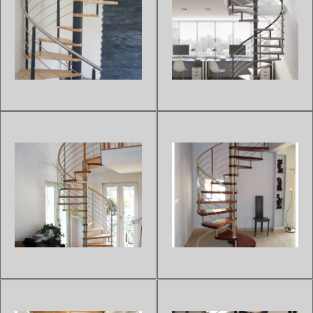
ESCALIER HÉLICOÏDAL BOIS
ESCALIER HÉLICOÏDAL BOIS
MÉTAL FLO 170
MÉTAL CAMPANULA
Sur devis
Sur devis
Cet escalier en colimaçon de la
Cet escalier en colimaçon
gamme FLO 170 donnera à
CAMPANULA composé de
votre intérieur un design simple
marches en hêtre et de poteaux
et léger d'une haute qualité.Les
en métal thermolaqué reflètera
marches de ce modèle sont en
l'aspect élégant et moderne de
bois et la structure est en métal.
votre maison.De plus, les
Les escaliers...
escaliers hélicoïdaux sont
parfait...