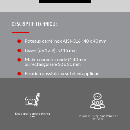
DESCRIPTIF TECHNIQUE
Poteaux carré inox AISI-316 : 40 x 40 mm
Lisses (de 1 à 9) : Ø 15 mm
Main-courante ronde Ø 43 mm
ou rectangulaire 50 x 20 mm
Fixation possible au sol et en applique
Des experts proche de chez
Des conseils réglementaires et
vous
normatifs