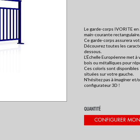
Le garde-corps IVORITE en a
main-courante rectangulaire
QUE
TOUT SAVOIR SUR L'ESCALIER
ESCA STUDIO, V
Ce garde-corps assurera votr
DÉBILLARDÉ
3D DESCALI
Découvrez toutes les caracté
dessous.
L'Échelle Européenne met à vo
bois ou métalliques pour rép
Ces coloris sont disponibles
situées sur votre gauche.
N'hésitez pas à imaginer et/
configurateur 3D !
QUANTITÉ
CONFIGURER MON 