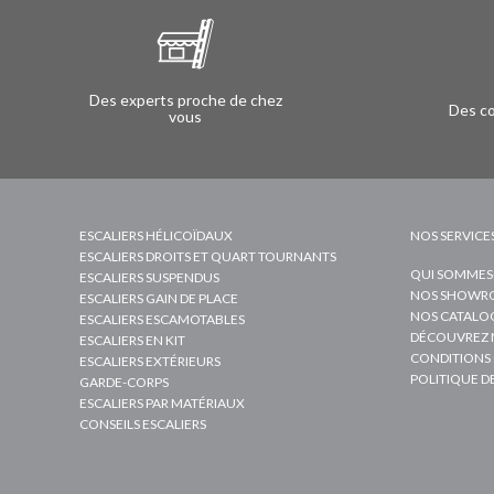
Des experts proche de chez
Des co
vous
ESCALIERS HÉLICOÏDAUX
NOS SERVICE
ESCALIERS DROITS ET QUART TOURNANTS
QUI SOMMES
ESCALIERS SUSPENDUS
NOS SHOWRO
ESCALIERS GAIN DE PLACE
NOS CATALO
ESCALIERS ESCAMOTABLES
DÉCOUVREZ 
ESCALIERS EN KIT
CONDITIONS 
ESCALIERS EXTÉRIEURS
POLITIQUE D
GARDE-CORPS
ESCALIERS PAR MATÉRIAUX
CONSEILS ESCALIERS