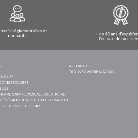
nseils réglementaires et
+ de 40 ans d’expérie
normatifs
l’écoute de nos clie
S
ACTUALITÉS
TROUVEZ VOTRE MAGASIN
-NOUS ?
OMS ESCALIERS
GUES
NOTRE GAMME D'ESCALIERS EXTREME
GÉNÉRALES DE VENTE ET D'UTILISATION
E GESTION DES COOKIES