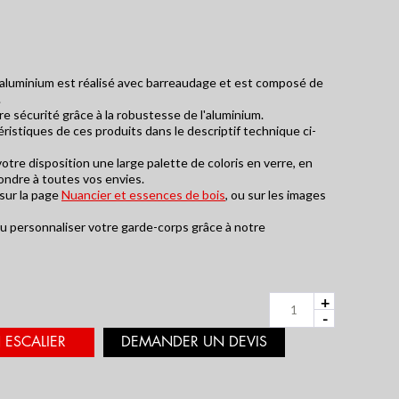
luminium est réalisé avec barreaudage et est composé de
.
OTRE CONFIGURATEUR
e sécurité grâce à la robustesse de l'aluminium.
ERS SUR-MESURE
ristiques de ces produits dans le descriptif technique ci-
tre disposition une large palette de coloris en verre, en
ondre à toutes vos envies.
 sur la page
Nuancier et essences de bois
, ou sur les images
ou personnaliser votre garde-corps grâce à notre
+
-
ESCALIER