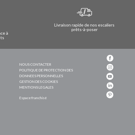
Livraison rapide de nos escaliers
prêts-à-poser
nce à
nts
NOUS CONTACTER
POLITIQUE DE PROTECTION DES
DONNEES PERSONNELLES
GESTION DES COOKIES
MENTIONS LEGALES
Espace franchisé