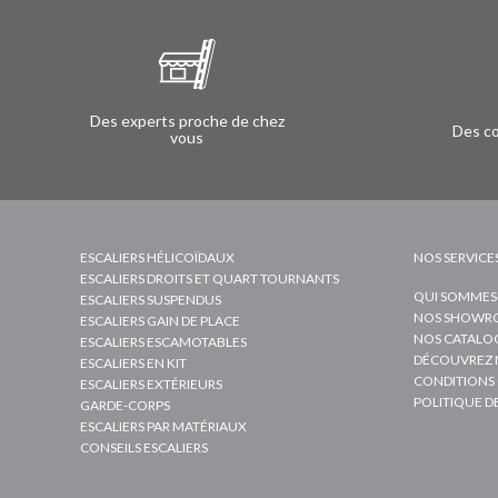
Des experts proche de chez
Des co
vous
ESCALIERS HÉLICOÏDAUX
NOS SERVICE
ESCALIERS DROITS ET QUART TOURNANTS
QUI SOMMES
ESCALIERS SUSPENDUS
NOS SHOWRO
ESCALIERS GAIN DE PLACE
NOS CATALO
ESCALIERS ESCAMOTABLES
DÉCOUVREZ 
ESCALIERS EN KIT
CONDITIONS 
ESCALIERS EXTÉRIEURS
POLITIQUE D
GARDE-CORPS
ESCALIERS PAR MATÉRIAUX
CONSEILS ESCALIERS