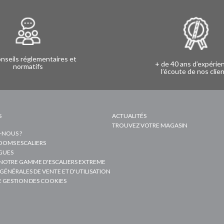
nseils réglementaires et
+ de 40 ans d’expérie
normatifs
l’écoute de nos clie
S
ACTUALITÉS
TROUVEZ VOTRE MAGASIN
-NOUS ?
OMS ESCALIERS
GUES
NOTRE GAMME D'ESCALIERS EXTREME
GÉNÉRALES DE VENTE ET D'UTILISATION
E GESTION DES COOKIES