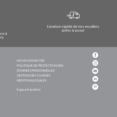
Livraison rapide de nos escaliers
prêts-à-poser
nce à
nts
NOUS CONTACTER
POLITIQUE DE PROTECTION DES
DONNEES PERSONNELLES
GESTION DES COOKIES
MENTIONS LEGALES
Espace franchisé