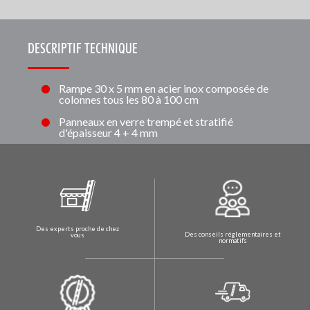
DESCRIPTIF TECHNIQUE
Rampe 30 x 5 mm en acier inox composée de
colonnes tous les 80 à 100 cm
Panneaux en verre trempé et stratifié
d'épaisseur 4 + 4 mm
Des experts proche de chez
Des conseils réglementaires et
vous
normatifs