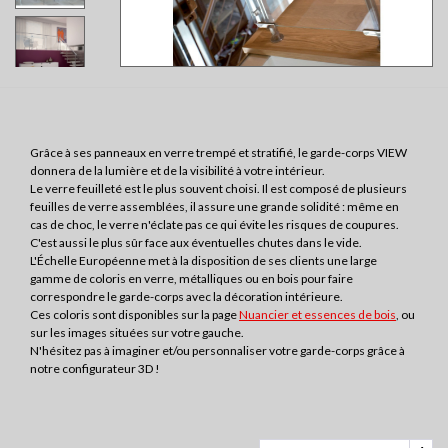
Grâce à ses panneaux en verre trempé et stratifié, le garde-corps VIEW
donnera de la lumière et de la visibilité à votre intérieur.
Le verre feuilleté est le plus souvent choisi. Il est composé de plusieurs
feuilles de verre assemblées, il assure une grande solidité : même en
cas de choc, le verre n'éclate pas ce qui évite les risques de coupures.
C'est aussi le plus sûr face aux éventuelles chutes dans le vide.
L'Échelle Européenne met à la disposition de ses clients une large
gamme de coloris en verre, métalliques ou en bois pour faire
correspondre le garde-corps avec la décoration intérieure.
Ces coloris sont disponibles sur la page
Nuancier et essences de bois
, ou
sur les images situées sur votre gauche.
N'hésitez pas à imaginer et/ou personnaliser votre garde-corps grâce à
notre configurateur 3D !