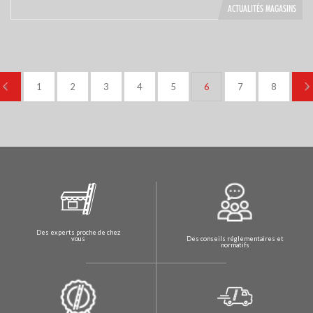
ACTUALITÉS MAGASINS
«
1
2
3
4
5
6
7
8
»
Des experts proche de chez
Des conseils réglementaires et
vous
normatifs