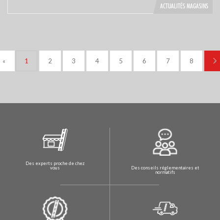
ACTUALITÉS MAGASINS
«
1
2
3
4
5
6
7
8
»
Des experts proche de chez
Des conseils réglementaires et
vous
normatifs