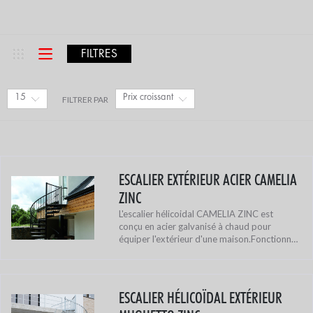
FILTRES
15
Prix croissant
FILTRER PAR
ESCALIER EXTÉRIEUR ACIER CAMELIA
ZINC
L'escalier hélicoidal CAMELIA ZINC est
conçu en acier galvanisé à chaud pour
équiper l'extérieur d'une maison.Fonctionnel
et solide, cet escalier vous offre un excellent
compromis entre l'esthétique e...
ESCALIER HÉLICOÏDAL EXTÉRIEUR