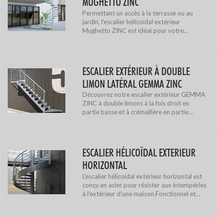
MUGHETTO ZINC
Permettant un accès à la terrasse ou au
jardin, l'escalier hélicoïdal extérieur
Mughetto ZINC est idéal pour votre
extérieur.Alliant résistance et design, cet
escalier en acier galvanisé sera solide f...
ESCALIER EXTÉRIEUR À DOUBLE
LIMON LATÉRAL GEMMA ZINC
Découvrez notre escalier extérieur GEMMA
ZINC à double limons à la fois droit en
partie basse et à crémaillère en partie
basse, résistant pour l'extérieur !Cet
escalier fonctionnel et idéal pour l'ext...
ESCALIER HÉLICOÏDAL EXTERIEUR
HORIZONTAL
L'escalier hélicoidal extérieur horizontal est
conçu en acier pour résister aux intempéries
à l'extérieur d'une maison.Fonctionnel et
solide, cet escalier vous offre un excellent
compromis entre la pr...