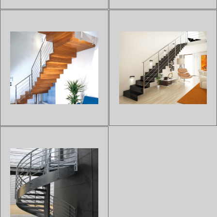
inox, une alliance design et
sur un mur porteur et
intemporelle.L'Échelle Europée...
s'adaptera parfaitement à...
ESCALIER SUSPENDU EN
ESCALIER SUSPENDU
BOIS NUAGE
DESIGN AILE DE MOUETTE
Sur devis
Sur devis
Cet escalier suspendu est en
Le dessin unique de l'escalier
bois de la gamme NUAGE
suspendu design AILE DE
apporte lumière et espace à
MOUETTE aux marches
tout type d'intérieur.Il existe un
galbées en forme d'aile permet
large choix d'essence de bois et
d'apporter à un intérieur une
de teintes métalliques
touche design et tendance.Un
disponibles, pour pouvoir s'a...
large choix de personnalisation
pou...
ESCALIER SUSPENDU BOIS
ESCALIER SUSPENDU
CASSIOPEE
MÉTALLIQUE STEEL Z
Sur devis
Sur devis
Minimaliste et léger, l'escalier
L'escalier suspendu métallique
suspendu en bois CASSIOPEE
STEEL Z à fixation latérale
allie la noblesse du bois et la
conçu avec des marches en tôle