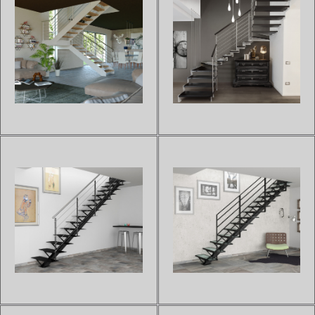
ESCALIER À LIMON
ESCALIER À LIMON
CRÉMAILLÈRE EXTREME 200
CRÉMAILLÈRE EXTREME 100
Sur devis
Sur devis
Grâce à ses finitions discrètes
Pour apporter la touche
et élégantes, l'escalier droit et
d'élégance, de modernité et de
quart tournant à limon
style à votre habitat, l'escalier
crémaillère EXTREME 200 offre
droit et 1/4 tournant de la
de nombreuses options de
gamme EXTREME 100 et sa
personnalisation notamment
structure à double limon latéral
grâce à son large choix d'ess...
est le modèle adapté à vos...
ESCALIER À LIMON DROITS
ESCALIER LIMON À
MÉTAL EXTREME 300
CRÉMAILLÈRE IBISCO
Sur devis
Sur devis
L'escalier à limon droit en métal
L'escalier droit et 1/4 tournant
et bois de la gamme EXTRÊME
avec limon à crémaillère de la
300 s'adaptera à votre
gamme IBISCO est l'un de nos
ambiance intérieure grâce à un
modèles les plus tendances et
large choix de formes, de
épurés.De nombreuses
matières et de coloris.Ces
essences de bois sont
coloris sont disponibles sur la...
disponibles pour les marches