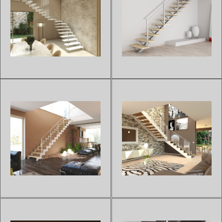
ESCALIER À LIMON
ESCALIER À LIMON
CRÉMAILLÈRE FLO 120
CENTRAL ZEN
Sur devis
Sur devis
Grâce à son mono limon latéral,
Notre escalier droit à limon
l'escalier droit et quart tournant
central de la gamme ZEN est
FLO 120 s'intégrera
conçu pour s'intégrer à votre
parfaitement dans le
intérieur en toute simplicité.La
prolongement de votre mur et
courbe de ses poteaux en lame
donnera un effet suspendu à
de fer offrira une touche
votre escalier.Cet escalier fin
moderne et originale à v...
et...