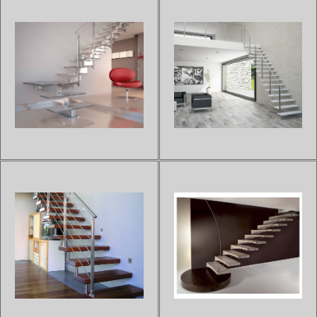
en hê...
ESCALIER À LIMON
ESCALIER ZEN STEEL
CENTRAL VINTAGE GLASS
Sur devis
Entièrement conçu en acier,
Sur devis
L'escalier à limon central ZEN
l'escalier ZEN STEEL offre une
GLASS est un ensemble d'acier
résistance à toute épreuve.Ses
et de verre pour un rendu final
marches soudées en triangle
respirant la modernité. Ce
apporteront plus de style, de
modèle est fait pour les
modernité et d'originalité à cet
intérieurs de type design, loft
escalier.Les colori...
ou encore à la décorati...
ESCALIER MODULAIRE EN
ESCALIER SUSPENDU EN
VERRE TEKNA LIGHT
BOIS ET MÉTAL ERIKA 50
Sur devis
Sur devis
L'escalier modulaire TEKNA
L'escalier suspendu en bois et
LIGHT est composé de marches
métal ERIKA50 donne un
en verre trempé, proposées en
design épuré, moderne et chic à
différentes couleurs. La
votre intérieur. Très aérien, cet
structure de ce modèle est en
escalier sans structure est fixé